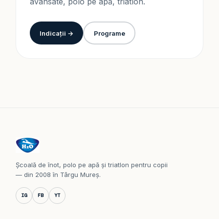
avansate, polo pe apă, triatlon.
Indicații →
Programe
Școală de înot, polo pe apă și triatlon pentru copii
— din 2008 în Târgu Mureș.
IG
FB
YT