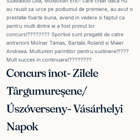
Szabadosi Lilla, Moldovan Eric- care chiar daca nu
au reusit sa urce pe podiumul de premiere, au avut o
prestatie foarte buna, avand in vedere si faptul ca
pentru multi dintre ei a fost primul lor
concurs!???????? Sportivii sunt pregatiti de catre
antrenorii Molnar Tamas, Bartalis Roland si Maier
Andreea. Multumim parintilor pentru sustinere!????
Mult succes in continuare!????????
Concurs înot- Zilele
Târgumureşene/
Úszóverseny- Vásárhelyi
Napok